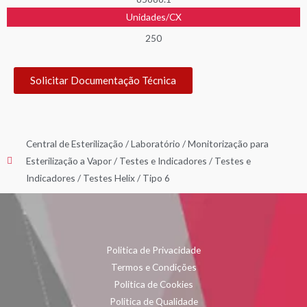
Unidades/CX
250
Solicitar Documentação Técnica
Central de Esterilização
/
Laboratório
/
Monitorização para
Esterilização a Vapor
/
Testes e Indicadores
/
Testes e
Indicadores
/
Testes Helix
/
Tipo 6
Politica de Privacidade
Termos e Condições
Politica de Cookies
Politica de Qualidade