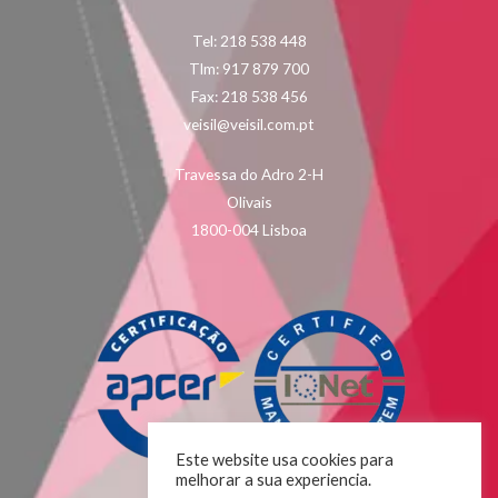
Tel: 218 538 448
Tlm: 917 879 700
Fax: 218 538 456
veisil@veisil.com.pt
Travessa do Adro 2-H
Olivais
1800-004 Lisboa
Este website usa cookies para
melhorar a sua experiencia.