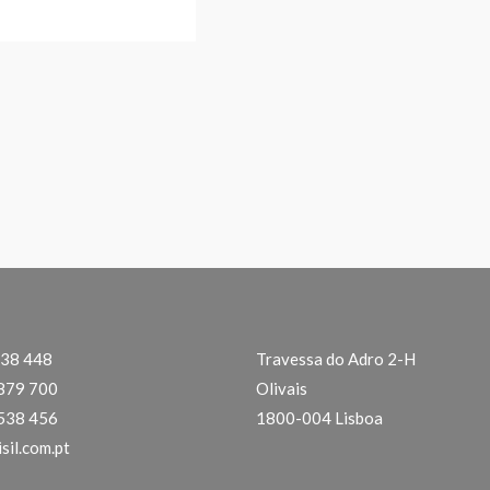
538 448
Travessa do Adro 2-H
 879 700
Olivais
 538 456
1800-004 Lisboa
sil.com.pt