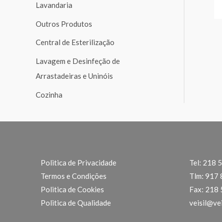
Lavandaria
p
Outros Produtos
o
Central de Esterilização
r
:
Lavagem e Desinfeção de
Arrastadeiras e Uninóis
Cozinha
Politica de Privacidade
Tel: 218 
Termos e Condições
Tlm: 917
Politica de Cookies
Fax: 218
Politica de Qualidade
veisil@vei