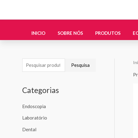
Skip
to
content
INICIO
SOBRE NÓS
PRODUTOS
E
In
P
Pesquisa
e
Pr
s
Categorias
q
u
Endoscopia
i
Laboratório
s
a
Dental
r