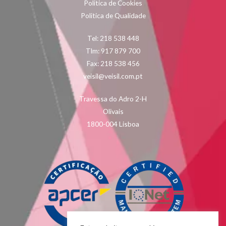
Politica de Cookies
Politica de Qualidade
Tel: 218 538 448
Tlm: 917 879 700
Fax: 218 538 456
veisil@veisil.com.pt
Travessa do Adro 2-H
Olivais
1800-004 Lisboa