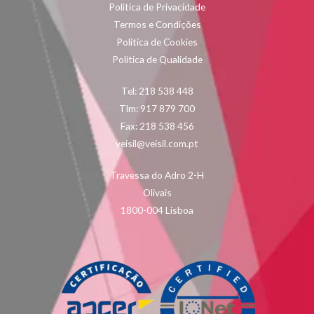
Politica de Privacidade
Termos e Condições
Politica de Cookies
Politica de Qualidade
Tel: 218 538 448
Tlm: 917 879 700
Fax: 218 538 456
veisil@veisil.com.pt
Travessa do Adro 2-H
Olivais
1800-004 Lisboa