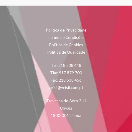
Politica de Privacidade
Termos e Condições
Politica de Cookies
Politica de Qualidade
Tel: 218 538 448
Tlm: 917 879 700
Fax: 218 538 456
veisil@veisil.com.pt
Travessa do Adro 2-H
Olivais
1800-004 Lisboa