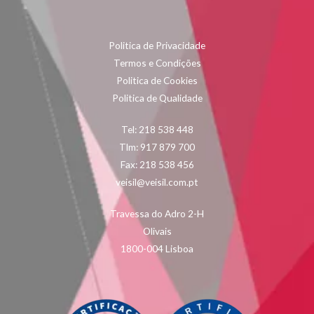
Politica de Privacidade
Termos e Condições
Politica de Cookies
Politica de Qualidade
Tel: 218 538 448
Tlm: 917 879 700
Fax: 218 538 456
veisil@veisil.com.pt
Travessa do Adro 2-H
Olivais
1800-004 Lisboa