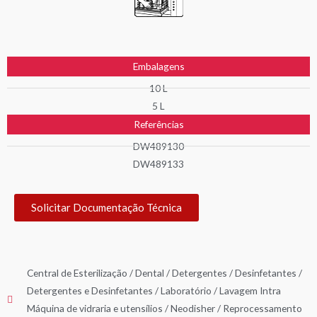
Embalagens
10 L
5 L
Referências
DW489130
DW489133
Solicitar Documentação Técnica
Central de Esterilização
/
Dental
/
Detergentes / Desinfetantes
/
Detergentes e Desinfetantes
/
Laboratório
/
Lavagem Intra
Máquina de vidraria e utensílios
/
Neodisher
/
Reprocessamento