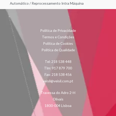
Automático
/
Reprocessamento Intra Máquina
Politica de Privacidade
Termos e Condições
Politica de Cookies
Politica de Qualidade
Tel: 218 538 448
Tlm: 917 879 700
Fax: 218 538 456
veisil@veisil.com.pt
Travessa do Adro 2-H
Olivais
1800-004 Lisboa