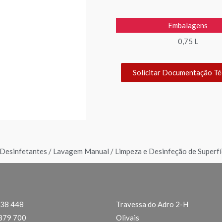
Embalagens
0,75 L
Solicitar Documentação Té
 Desinfetantes
/
Lavagem Manual
/
Limpeza e Desinfeção de Superfí
538 448
Travessa do Adro 2-H
 879 700
Olivais