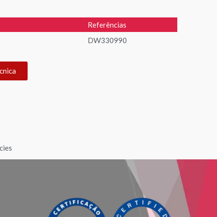
Referências
DW330990
cnica
cies