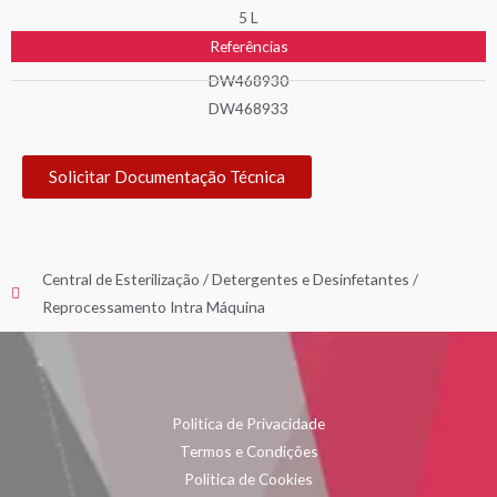
5 L
Referências
DW468930
DW468933
Solicitar Documentação Técnica
Central de Esterilização
/
Detergentes e Desinfetantes
/
Reprocessamento Intra Máquina
Politica de Privacidade
Termos e Condições
Politica de Cookies