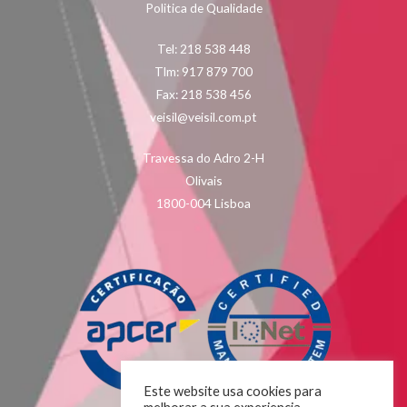
Politica de Qualidade
Tel: 218 538 448
Tlm: 917 879 700
Fax: 218 538 456
veisil@veisil.com.pt
Travessa do Adro 2-H
Olivais
1800-004 Lisboa
Este website usa cookies para