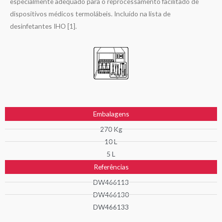
especialmente adequado para o reprocessamento facilitado de
dispositivos médicos termolábeis. Incluído na lista de
desinfetantes IHO [1].
Embalagens
270 Kg
10 L
5 L
Referências
DW466113
DW466130
DW466133