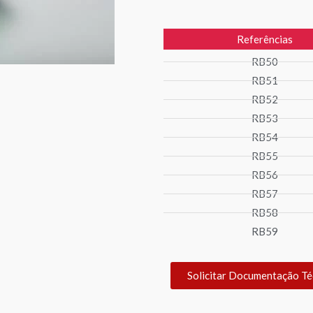
Referências
RB50
RB51
RB52
RB53
RB54
RB55
RB56
RB57
RB58
RB59
Solicitar Documentação Té